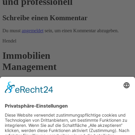
und professionell
Schreibe einen Kommentar
Du musst
angemeldet
sein, um einen Kommentar abzugeben.
Hendel
Immobilien
Management
Postadresse
Mainzer Straße 42
65185 Wiesbaden
Büroadresse
Langenbeckstraße 3